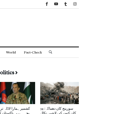
World
Fact-Check
olitics
سورینج کان دھماکہ: 34
کشمیر ہمارا لاڈلہ تر
کان کنوں کی لاشیں نکال
بچہ ہے، یہ پاکستان 