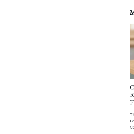
M
C
R
F
Th
Le
C