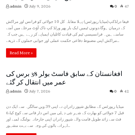
admin
July 9, 2026
0
47
Sports
Top News
فیفا درلڈکپ(میڈیا رپورٹس) پہلا مقابلہ کل 10 جولائی کو فرانس اور مراکش
کے درمیان ہوگا،دونوں ٹیمیں ایک بار پھر ورلڈ کپ ناک آؤٹ مرحلے میں آمنے
سامنے ہیں۔ فرانسیسی ٹیم کی قیادت کائلیان ایمباپے کر رہے ہیں جب کہ
مراکش اپنی مضبوط دفاعی حکمت عملی اور جوابی حملوں کے ذریعے…
Read More »
افغانستان کے سابق فاسٹ بولر 38 برس کی
عمر میں انتقال کر گئے
admin
July 7, 2026
0
42
Sports
میڈیا رپورٹس کے مطابق شپور زادران نے اپنی 39 ویں سالگرہ سے ایک دن
قبل 7 جولائی کو بھارت کے شہر نئی دہلی میں اس دار فانی سے کوچ کیا،6
فٹ سے زائد طویل قامت والے شپور زادران اپنی جارحانہ بولنگ، لمبے اور
لہراتے بالوں کی وجہ سے بہت مشہور…