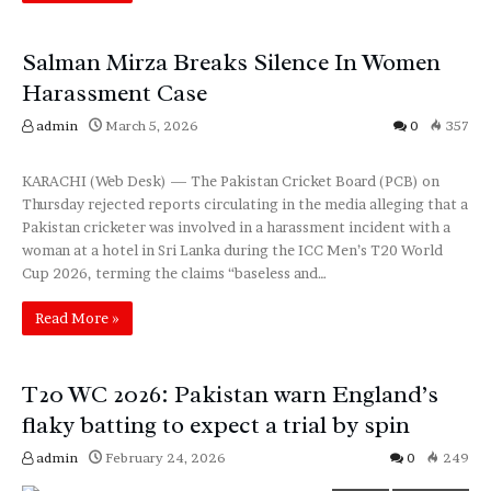
Salman Mirza Breaks Silence In Women
Harassment Case
admin
March 5, 2026
0
357
Sports
Top News
KARACHI (Web Desk) — The Pakistan Cricket Board (PCB) on
Thursday rejected reports circulating in the media alleging that a
Pakistan cricketer was involved in a harassment incident with a
woman at a hotel in Sri Lanka during the ICC Men’s T20 World
Cup 2026, terming the claims “baseless and…
Read More »
T20 WC 2026: Pakistan warn England’s
flaky batting to expect a trial by spin
admin
February 24, 2026
0
249