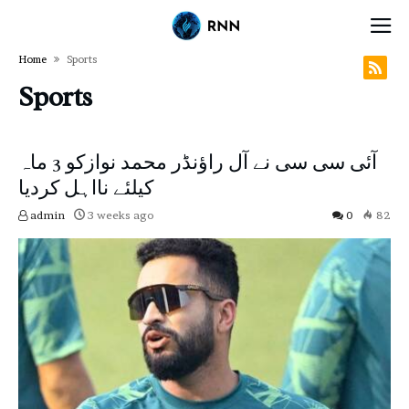
Home
Sports
Sports
آئی سی سی نے آل راؤنڈر محمد نوازکو 3 ماہ
کیلئے نااہل کردیا
admin
3 weeks ago
0
82