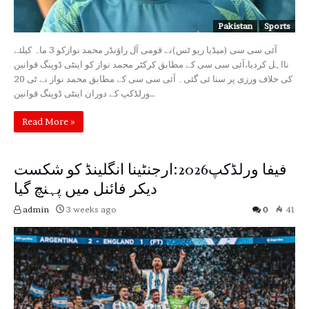
Pakistan
Sports
آئی سی سی (میڈیا رپو ٹس)نے قومی آل راؤنڈر محمد نوازکو 3 ماہ کیلئے
نااہل کردیا،آئی سی سی کے مطابق کرکٹر محمد نواز کو اینٹی ڈوپنگ قوانین
کی خلاف ورزی پر سنا ئی گئی۔ آئی سی سی کے مطابق محمد نواز نے ٹی 20
ورلڈکپ کے دوران اینٹی ڈوپنگ قوانین…
Read More »
فیفا ورلڈکپ2026:ارجنٹینا انگلینڈ کو شکست
دیکر فائنل میں پہنچ گیا
admin
3 weeks ago
0
41