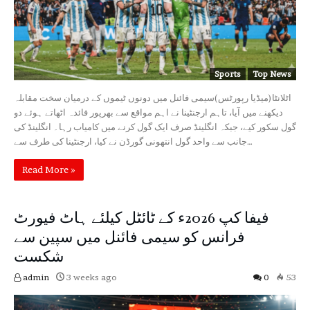
Sports
Top News
اٹلانٹا(میڈیا رپورٹس)سیمی فائنل میں دونوں ٹیموں کے درمیان سخت مقابلہ
دیکھنے میں آیا، تاہم ارجنٹینا نے اہم مواقع سے بھرپور فائدہ اٹھاتے ہوئے دو
گول سکور کیے، جبکہ انگلینڈ صرف ایک گول کرنے میں کامیاب رہا۔ انگلینڈ کی
جانب سے واحد گول انتھونی گورڈن نے کیا، ارجنٹینا کی طرف سے…
Read More »
فیفا کپ 2026ء کے ٹائٹل کیلئے ہاٹ فیورٹ
فرانس کو سیمی فائنل میں سپین سے
شکست
admin
3 weeks ago
0
53