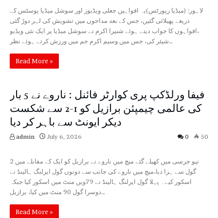
لاہور: (میڈیا رپورٹس)یہ افواہیں جعلی ویڈیوز اور سوشل میڈیا پوسٹس کے
ذریعے پھیلائی گئیں، جس کے بعد مداحوں میں تشویش کی لہر دوڑ گئی
،افواہوں کا جواب دیتے ہوئے شنیرا اکرم نے سوشل میڈیا پر ایک نئی ویڈیو
شیئر کی، جس میں وسیم اکرم جم میں ورزش کرتے ہوئے نظر…
Read More »
فیفا ورلڈکپ پری کوارٹر فائنل : ناروے نے 5 بار
کی عالمی چیمپئن برازیل کو 1-2 سے شکست
دیکر ایونٹ سے باہر کر دیا
admin
July 6, 2026
0
50
Sports
نیو جرسی میں کھیلے گئے میچ میں ناروے نے برازیل کو ایک کے مقابلے میں 2
گول سے ہرا دیا،میچ میں ناروے کی جانب سے دونوں گول ایرلنگ ہالینڈ نے
اسکور کیے۔ پہلا گول ایرلنگ ہالینڈ نے 79ویں منٹ میں اسکور کیا جبکہ
دوسرا گول 90 منٹ میں کیا، برازیل…
Read More »