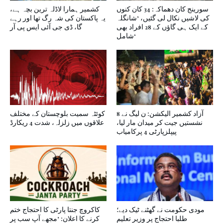
سورینج کان دھماکہ: 34 کان کنوں
کشمیر ہمارا لاڈلہ ترین بچہ ہے،
کی لاشیں نکال لی گئیں، ’شانگلہ
یہ پاکستان کی شہ رگ تھا اور رہے
کے ایک ہی گاؤں کے 28 افراد بھی
گا، ڈی جی آئی ایس پی آر
شامل‘
آزاد کشمیر الیکشن: ن لیگ نے 8
کوئٹہ سمیت بلوچستان کے مختلف
نشستیں جیت کر میدان مار لیا،
علاقوں میں زلزلہ، شدت 4 ریکارڈ
پیپلزپارٹی 4 پرکامیاب
مودی حکومت نے گھٹنے ٹیک دیے؛
کاکروچ جنتا پارٹی کا احتجاج ختم
طلبا احتجاج پر وزیر تعلیم
کرنے کا اعلان: ’مجھے آپ سب پر