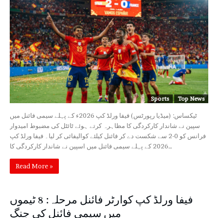
Sports
Top News
ٹیکساس: (میڈیا رپورٹس) فیفا ورلڈ کپ 2026ء کے پہلے سیمی فائنل میں
سپین نے شاندار کارکردگی کا مظاہرہ کرتے ہوئے ٹائٹل کی مضبوط امیدوار
فرانس کو 0-2 سے شکست دے کر فائنل کیلئے کوالیفائی کر لیا۔ فیفا ورلڈ کپ
2026 کے پہلے سیمی فائنل میں اسپین نے شاندار کارکردگی کا…
Read More »
فیفا ورلڈ کپ کوارٹر فائنل مرحلہ: 8 ٹیموں
میں سیمی فائنل کی جنگ