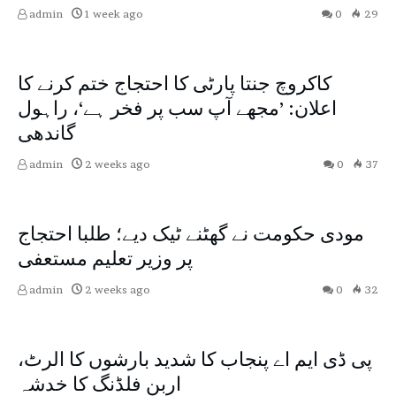
admin
1 week ago
0
29
Top News
World
کاکروچ جنتا پارٹی کا احتجاج ختم کرنے کا
اعلان: ’مجھے آپ سب پر فخر ہے‘، راہول
گاندھی
admin
2 weeks ago
0
37
Top News
World
مودی حکومت نے گھٹنے ٹیک دیے؛ طلبا احتجاج
پر وزیر تعلیم مستعفی
admin
2 weeks ago
0
32
Pakistan
پی ڈی ایم اے پنجاب کا شدید بارشوں کا الرٹ،
اربن فلڈنگ کا خدشہ