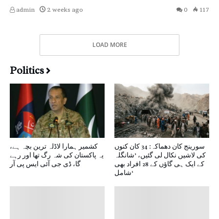
admin
2 weeks ago
0
117
LOAD MORE
Politics
سورینج کان دھماکہ: 34 کان کنوں
کشمیر ہمارا لاڈلہ ترین بچہ ہے،
کی لاشیں نکال لی گئیں، ’شانگلہ
یہ پاکستان کی شہ رگ تھا اور رہے
کے ایک ہی گاؤں کے 28 افراد بھی
گا، ڈی جی آئی ایس پی آر
شامل‘