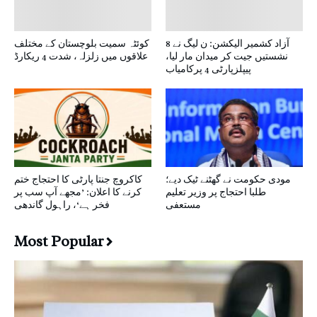
آزاد کشمیر الیکشن: ن لیگ نے 8
کوئٹہ سمیت بلوچستان کے مختلف
نشستیں جیت کر میدان مار لیا،
علاقوں میں زلزلہ، شدت 4 ریکارڈ
پیپلزپارٹی 4 پرکامیاب
مودی حکومت نے گھٹنے ٹیک دیے؛
کاکروچ جنتا پارٹی کا احتجاج ختم
طلبا احتجاج پر وزیر تعلیم
کرنے کا اعلان: ’مجھے آپ سب پر
مستعفی
فخر ہے‘، راہول گاندھی
Most Popular