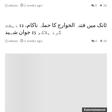
admin
2 weeks ago
0
30
Pakistan
Top News
ٹانک میں فتنہ الخوارج کا حملہ ناکام، 12 دہشت
گرد ہلاک، 15 جوان شہید
admin
2 weeks ago
0
33
Entertainment