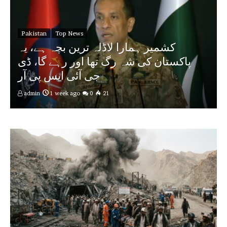
Pakistan
Top News
کشمیر ہمارا لاڈلہ ترین بچہ ہے، یہ
پاکستان کی شہ رگ تھا اور رہے گا، ڈی
جی آئی ایس پی آر
admin
1 week ago
0
21