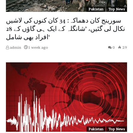
Pakistan
Top News
سورینج کان دھماکہ: 34 کان کنوں کی لاشیں
نکال لی گئیں، ’شانگلہ کے ایک ہی گاؤں کے 28
افراد بھی شامل‘
admin
1 week ago
0
29
Pakistan
Top News