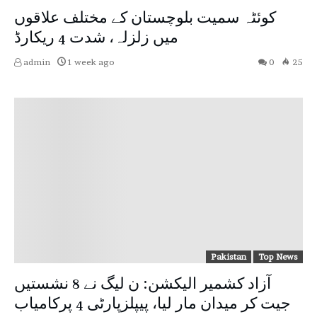
کوئٹہ سمیت بلوچستان کے مختلف علاقوں
میں زلزلہ، شدت 4 ریکارڈ
admin
1 week ago
0
25
Pakistan
Top News
آزاد کشمیر الیکشن: ن لیگ نے 8 نشستیں
جیت کر میدان مار لیا، پیپلزپارٹی 4 پرکامیاب