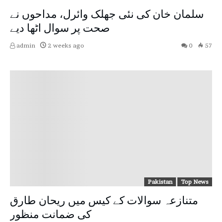
سلمان خان کی نئی جھلک وائرل، مداحوں نے
صحت پر سوال اٹھا دیے
admin
2 weeks ago
0
57
Pakistan
Top News
متنازعہ سوالات کے کیس میں ریحان طارق
کی ضمانت منظور