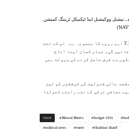
عے نیشنل ووکیشنل اینڈ ٹیکنیکل ٹریننگ کمیشن
دوسرا پروگرام ’’ایگری اسٹوریج فنانسنگ فیسلٹی‘‘ ہے، جو 7.1 ارب روپے کا منصوبہ ہے۔ اس کے تحت
جائیں گی، جہاں کسان اپنا اناج
کوں سے قرض حاصل کرنے کی سہولت بھی
قصد مالی شمولیت کی کوششوں کو تیز
یے معاشی ترقی کے نئے راستے کھولنا
TAGS
Bilawal Bhutto
budget 2026
bud
political news
rnntv
Shahbaz Sharif