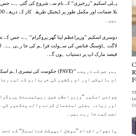
ہیں۔
دوسری اسکیم ’’وزیراعظم اپنا گھر پروگرام‘‘ ہے، جس کے تح
لاگت ہاؤسنگ فنانس کی سہولت فراہم کی جا رہی ہے۔ ا
فیصد مارک اپ پر دستیاب ہوں گے۔
C
حکومت کی تیسری اہم اسکیم ’’پاکستان 
R
F
ای بائیکس اور ای رکشوں کی خریداری کے لیے رعا
Th
چوتھی اسکیم ’’وزیراعظم فین ریپلیسمنٹ پروگرام‘
Le
اور زیادہ بجلی استعمال کرنے والے پنکھوں کی ج
C
نصب کیے جا رہے ہیں۔
پانچواں اقدام ’’سوشل امپیکٹ فنانسنگ‘‘ کے تحت 