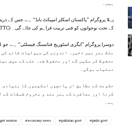
ہیں۔
پہلا پروگرام ’’پاکستان اسکلز امپیکٹ بانڈ‘‘ ہے، جس کے ذری
(NAVTTC) کے تحت نوجوانوں کو فنی تربیت فراہم کی جائے گی۔
ملک بھر میں ذخیرہ اندوزی کی سہولیات قائم کی 
محفوظ کر سکیں گے اور محفوظ شدہ غلے کے عوض بین
دستیاب ہوگی۔
حکومت کے مطابق ان پانچوں اسکیموں کا بنیادی م
کرنا اور معاشرے کے ہنر مند و محروم طبقات کے ل
ہے۔
get session
economy news
pakistan govt
pmln govt