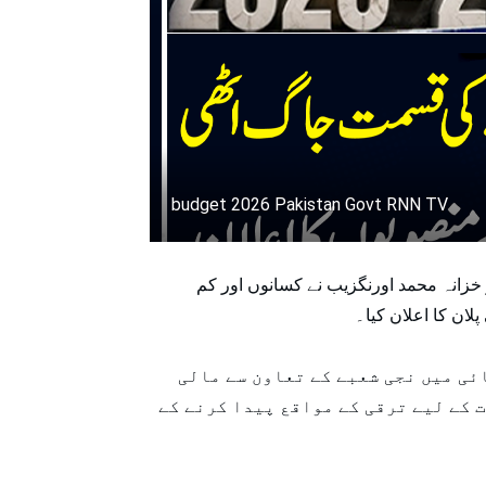
budget 2026 Pakistan Govt RNN TV
حالیہ بجٹ 2026-27 کے اجلاس سے خطاب کرتے ہوئے وزیر خزانہ محمد اورنگزیب نے کسانوں اور کم
ئی میں نجی شعبے کے تعاون سے مالی
 کے لیے ترقی کے مواقع پیدا کرنے کے