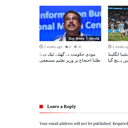
World
Top News
World
0
45
2 weeks ago
0
31
3 weeks a
ڈکپ2026:ارجنٹینا انگلینڈ
مودی حکومت نے گھٹنے ٹیک دیے؛
ں پہنچ گیا
طلبا احتجاج پر وزیر تعلیم مستعفی
سانپ بستیوں میں
Leave a Reply
Your email address will not be published.
Required