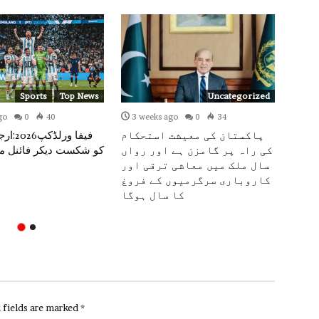
Sports
Top News
Uncategorized
go
0
40
3 weeks ago
0
34
3 w
کیلئے ہاٹ
پاکستان کی معیشت استحکام
فیفا ورل
ل میں
کی راہ پر گامزن ہے اور رواں
کو شکست دیکر فائنل می
شکست
سال ملک میں معاشی ترقی اور
کاروباری سرگرمیوں کے فروغ
کا سال ہوگا
 fields are marked
*