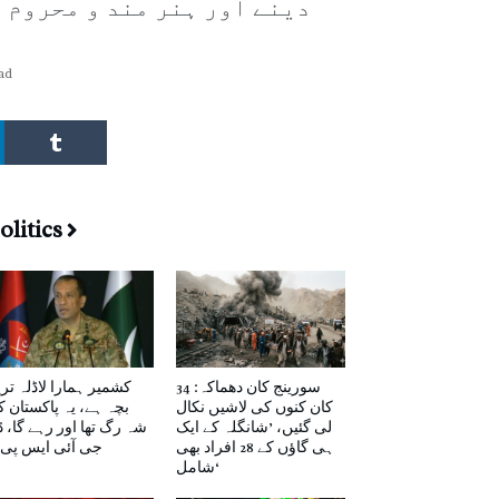
دینے اور ہنر مند و محروم 
ad
olitics
سورینج کان دھماکہ: 34
کشمیر ہمارا لاڈلہ تر
کان کنوں کی لاشیں نکال
بچہ ہے، یہ پاکستان 
لی گئیں، ’شانگلہ کے ایک
شہ رگ تھا اور رہے گا، 
ہی گاؤں کے 28 افراد بھی
جی آئی ایس پی ا
شامل‘