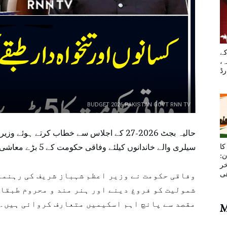
کے
ہ،
BUDGET 2026 PAKISTAN GOVT RNN TV
سیلری والے خاندانوں کیلئے وفاقی حکومت کے 5 بڑے معاشی پلان کا اعلان کیا۔
کا
ن:
خر
ھی
وفاقی حکومت نے وزیر اعظم شہباز شریف کی رہنما
شمولیت کو فروغ دینے اور ہنر مند و محروم طبقات
مقصد سے پانچ اہم اسکیمیں متعارف کروائی ہیں۔
M