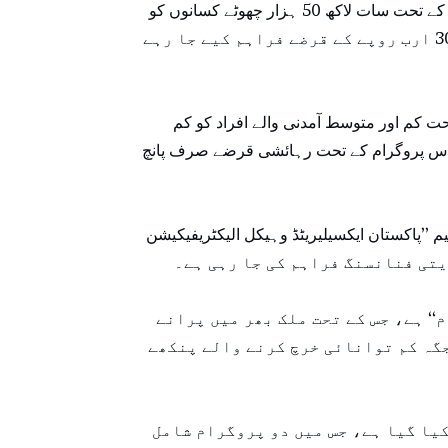
پہلی اسکیم ’’زرخیزی‘‘ کے نام سے شروع کی گئی ہے، جس کے تحت سات لاکھ 50 ہزار چھوٹے کسانوں کو
بلا ضمانت اور مکمل طور پر ڈیجیٹل طریقہ کار کے ذریعے 300 ارب روپے کے قرضے فراہم کیے جا رہے
ت کم اور متوسط آمدنی والے افراد کو کم
س پروگرام کے تحت رہائشی قرضے صرف پانچ
ایکسیلیریٹڈ وہیکل الیکٹریفیکیشن (PAVE)‘‘ ہے، جس کے ذریعے
یتی فنانسنگ فراہم کی جا رہی ہے۔
‘ ہے، جس کے تحت ملک بھر میں پرانے
گہ کم توانائی خرچ کرنے والے پنکھے
کیا گیا ہے، جس میں دو پروگرام شامل