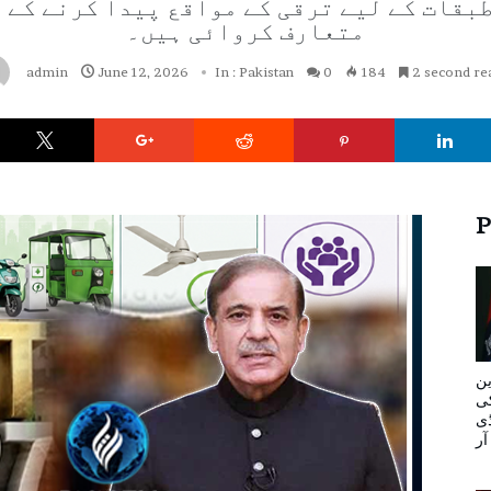
طبقات کے لیے ترقی کے مواقع پیدا کرنے کے 
متعارف کروائی ہیں۔
admin
June 12, 2026
In :
Pakistan
0
184
2 second re
P
ین
کی
ڈی
ٓر