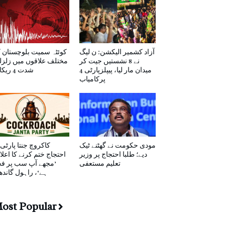
آزاد کشمیر الیکشن: ن لیگ
کوئٹہ سمیت بلوچستان 
نے 8 نشستیں جیت کر
مختلف علاقوں میں زلزل
میدان مار لیا، پیپلزپارٹی 4
شدت 4 ریکارڈ
پرکامیاب
مودی حکومت نے گھٹنے ٹیک
کاکروچ جنتا پارٹی 
دیے؛ طلبا احتجاج پر وزیر
احتجاج ختم کرنے کا اعلا
تعلیم مستعفی
’مجھے آپ سب پر ف
ہے‘، راہول گاند
ost Popular